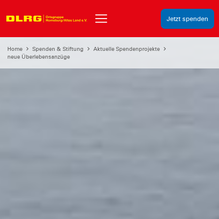
Jetzt spenden
Home
Spenden & Stiftung
Aktuelle Spendenprojekte
neue Überlebensanzüge